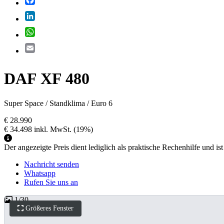
LinkedIn
WhatsApp
Email
DAF XF 480
Super Space / Standklima / Euro 6
€ 28.990
€ 34.498
inkl. MwSt.
(19%)
Der angezeigte Preis dient lediglich als praktische Rechenhilfe und ist
Nachricht senden
Whatsapp
Rufen Sie uns an
1
/
30
Größeres Fenster