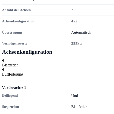
2
Anzahl der Achsen
4x2
Achsenkonfiguration
Automatisch
Übertragung
355kw
Vermögenswerte
Achsenkonfiguration
Blattfeder
Luftfederung
Vorderachse
1
Und
Beiliegend
Blattfeder
Suspension