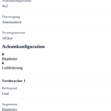
Achsenkonfiguration
4x2
Übertragung
Automatisch
Vermögenswerte
345kw
Achsenkonfiguration
Blattfeder
Luftfederung
Vorderachse
1
Beiliegend
Und
Suspension
Blattfeder