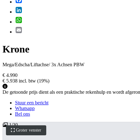
LinkedIn
WhatsApp
Email
Krone
Mega/Edscha/Liftachse/ 3x Achsen PBW
€ 4.990
€ 5.938
incl. btw
(19%)
De getoonde prijs dient als een praktische rekenhulp en wordt afgerond 
Stuur een bericht
Whatsapp
Bel ons
1
/
30
Groter venster