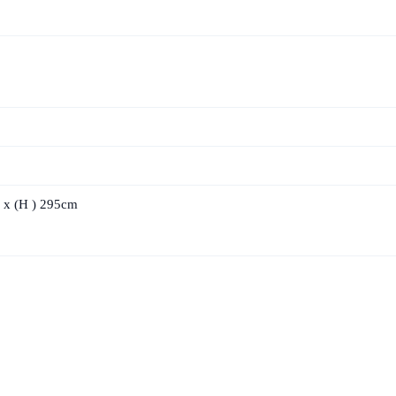
x (
H
) 295cm