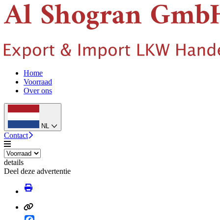
Home
Voorraad
Over ons
NL
Contact
details
Deel deze advertentie
Facebook