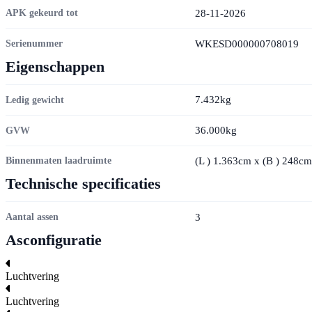
28-11-2026
APK gekeurd tot
WKESD000000708019
Serienummer
Eigenschappen
7.432kg
Ledig gewicht
36.000kg
GVW
(
L
) 1.363cm x (
B
) 248cm 
Binnenmaten laadruimte
Technische specificaties
3
Aantal assen
Asconfiguratie
Luchtvering
Luchtvering